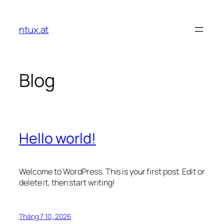
Chuyển
đến
ntux.at
phần
nội
dung
Blog
Hello world!
Welcome to WordPress. This is your first post. Edit or
delete it, then start writing!
Tháng 7 10, 2026